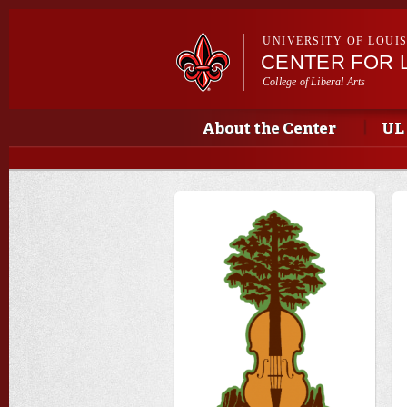
UNIVERSITY OF LOUI
CENTER FOR 
College of Liberal Arts
Main menu
Main menu
About the Center
UL