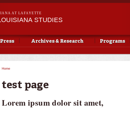
Skip to
main
SIANA AT LAFAYETTE
content
LOUISIANA STUDIES
 Press
Archives & Research
Programs
Home
You are here
test page
Lorem ipsum dolor sit amet,