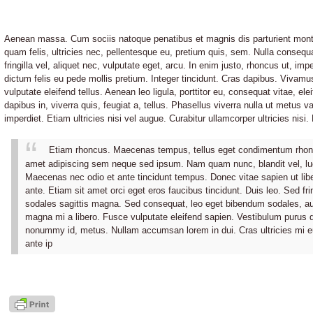
Aenean massa. Cum sociis natoque penatibus et magnis dis parturient mon
quam felis, ultricies nec, pellentesque eu, pretium quis, sem. Nulla conse
fringilla vel, aliquet nec, vulputate eget, arcu. In enim justo, rhoncus ut, imp
dictum felis eu pede mollis pretium. Integer tincidunt. Cras dapibus. Viva
vulputate eleifend tellus. Aenean leo ligula, porttitor eu, consequat vitae, e
dapibus in, viverra quis, feugiat a, tellus. Phasellus viverra nulla ut metus 
imperdiet. Etiam ultricies nisi vel augue. Curabitur ullamcorper ultricies nisi
Etiam rhoncus. Maecenas tempus, tellus eget condimentum rhon
amet adipiscing sem neque sed ipsum. Nam quam nunc, blandit vel, luct
Maecenas nec odio et ante tincidunt tempus. Donec vitae sapien ut lib
ante. Etiam sit amet orci eget eros faucibus tincidunt. Duis leo. Sed fr
sodales sagittis magna. Sed consequat, leo eget bibendum sodales, au
magna mi a libero. Fusce vulputate eleifend sapien. Vestibulum purus q
nonummy id, metus. Nullam accumsan lorem in dui. Cras ultricies mi eu t
ante ip