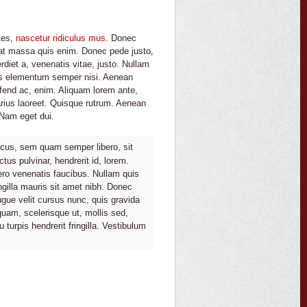
tes,
nascetur ridiculus mus
. Donec
quat massa quis enim. Donec pede justo,
erdiet a, venenatis vitae, justo. Nullam
mus elementum semper nisi. Aenean
leifend ac, enim. Aliquam lorem ante,
varius laoreet. Quisque rutrum. Aenean
. Nam eget dui.
cus, sem quam semper libero, sit
us pulvinar, hendrerit id, lorem.
ero venenatis faucibus. Nullam quis
ingilla mauris sit amet nibh. Donec
gue velit cursus nunc, quis gravida
uam, scelerisque ut, mollis sed,
urpis hendrerit fringilla. Vestibulum